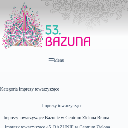
Przejdź
do
treści
Menu
Kategoria
Imprezy towarzyszące
Imprezy towarzyszące
Imprezy towarzyszące Bazunie w Centrum Zielona Brama
Imprezy towarzyszące 45. BAZUNIE w Centrum Zielona