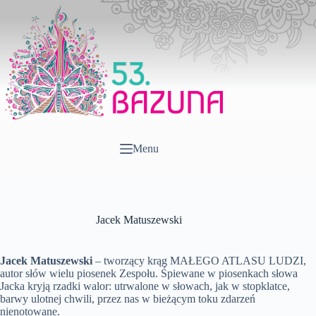
Przejdź
do
treści
Menu
Jacek Matuszewski
Jacek Matuszewski
– tworzący krąg MAŁEGO ATLASU LUDZI,
autor słów wielu piosenek Zespołu. Śpiewane w piosenkach słowa
Jacka kryją rzadki walor: utrwalone w słowach, jak w stopklatce,
barwy ulotnej chwili, przez nas w bieżącym toku zdarzeń
nienotowane.