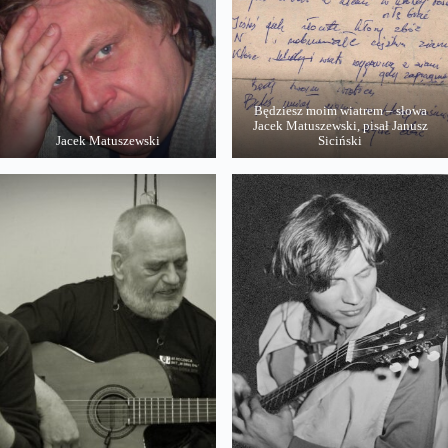
Będziesz moim wiatrem – słowa
Jacek Matuszewski, pisał Janusz
Jacek Matuszewski
Siciński