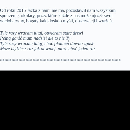
Od roku 2015 Jacka z nami nie ma, pozostawił nam wszystkim
spojrzenie, okulary, przez które każde z nas może ujrzeć swój
wielobarwny, bogaty kalejdoskop myśli, obserwacji i wrażeń.
Tyle razy wracam tutaj, otwieram stare drzwi
Pełną garść mam nadziei ale to nie Ty
Tyle razy wracam tutaj, choć płomień dawno zgasł
Może będziesz raz jak dawniej, może choć jeden raz
****************************************************