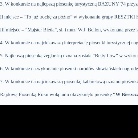
3. W konkursie na najlepszą piosenkę turystyczną BAZUNY’74 p
II miejsce – “To już trochę za późno” w wykonaniu grupy RESZ
III miejsce – “Majster Bieda”, sł. i muz. W.J. Bellon, wykonana
4. W konkursie na najciekawszą interpretację piosenki turystyczne
5. Najlepszą piosenką żeglarską uznana została “Betty Low” w wyko
6. W konkursie na wykonanie piosenki narodów słowiańskich nagrodę 
7. W konkursie na najciekawszą piosenkę kabaretową uznano piosen
Rajdową Piosenką Roku wolą ludu okrzyknięto piosenkę
“W Bieszcz