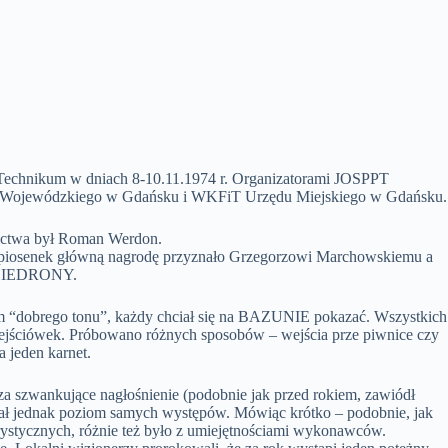
 Technikum w dniach 8-10.11.1974 r. Organizatorami JOSPPT
 Wojewódzkiego w Gdańsku i WKFiT Urzędu Miejskiego w Gdańsku.
nictwa był Roman Werdon.
 94 piosenek główną nagrodę przyznało Grzegorzowi Marchowskiemu a
y BIEDRONY.
em “dobrego tonu”, każdy chciał się na BAZUNIE pokazać. Wszystkich
wejściówek. Próbowano różnych sposobów – wejścia prze piwnice czy
 jeden karnet.
za szwankujące nagłośnienie (podobnie jak przed rokiem, zawiódł
ał jednak poziom samych występów. Mówiąc krótko – podobnie, jak
turystycznych, różnie też było z umiejętnościami wykonawców.