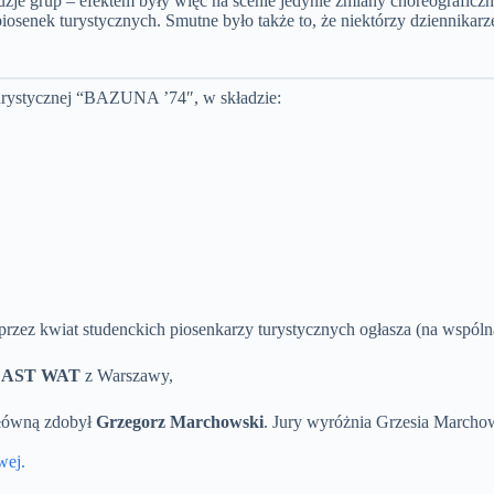
e grup – efektem były więc na scenie jedynie zmiany choreograficzne
a piosenek turystycznych. Smutne było także to, że niektórzy dziennik
urystycznej “BAZUNA ’74″, w składzie:
ez kwiat studenckich piosenkarzy turystycznych ogłasza (na wspólną
ę
AST WAT
z Warszawy,
główną zdobył
Grzegorz Marchowski
. Jury wyróżnia Grzesia Marchow
wej.