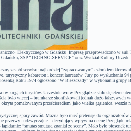
haniczno- Elektrycznego w Gdańsku. Imprezę przeprowadzono w auli
K w Gdańsku, SSP “TECHNO-SERVICE” oraz Wydział Kultury Urzędu
liczny zespół serwisu; najbardziej “zapracowanym” członkiem kierow
owe, turystyczny kabareton i koncert laureatów. Jury po wysłuchaniu
ą Piosenką Roku 1974 ogłoszono “W Bieszczady” w wykonaniu grup
o w kręgach turystów. Uczestnictwo w Przeglądzie stało się element
cia było więcej – bramkarze skonfiskowali jednak dużo fałszywych 
 okryta pomalowanym prześcieradłem, jako wielka gąsienica, weszła na
rystycznej spory zawód. Można było mieć pretensje do organizatorów 
nne przerwy nadzwyczajne – decydujący wpływ na ocenę Przeglądu mi
to lapidarnie: “smutas smutasa zganiał ze sceny”. Mało było piosenek 