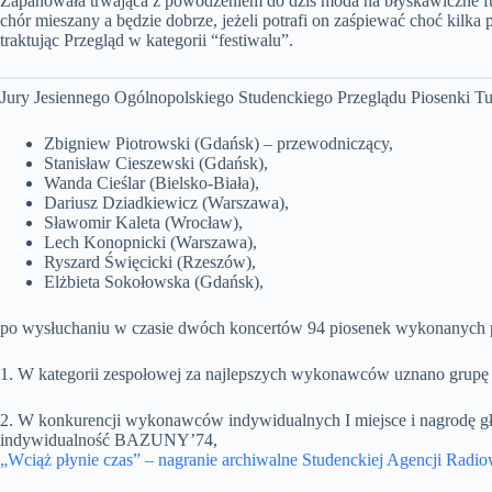
Zapanowała trwająca z powodzeniem do dziś moda na błyskawiczne fuzj
chór mieszany a będzie dobrze, jeżeli potrafi on zaśpiewać choć kilk
traktując Przegląd w kategorii “festiwalu”.
Jury Jesiennego Ogólnopolskiego Studenckiego Przeglądu Piosenki T
Zbigniew Piotrowski (Gdańsk) – przewodniczący,
Stanisław Cieszewski (Gdańsk),
Wanda Cieślar (Bielsko-Biała),
Dariusz Dziadkiewicz (Warszawa),
Sławomir Kaleta (Wrocław),
Lech Konopnicki (Warszawa),
Ryszard Święcicki (Rzeszów),
Elżbieta Sokołowska (Gdańsk),
po wysłuchaniu w czasie dwóch koncertów 94 piosenek wykonanych prz
1. W kategorii zespołowej za najlepszych wykonawców uznano grup
2. W konkurencji wykonawców indywidualnych I miejsce i nagrodę 
indywidualność BAZUNY’74,
„Wciąż płynie czas” – nagranie archiwalne Studenckiej Agencji Radio