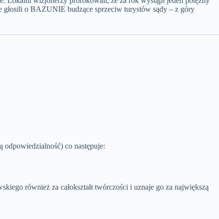
. Lokalni wizjonerzy prorokowali, że za rok wystąpi jeden potężny
arze głosili o BAZUNIE budzące sprzeciw turystów sądy – z góry
 odpowiedzialność) co następuje:
skiego również za całokształt twórczości i uznaje go za największą