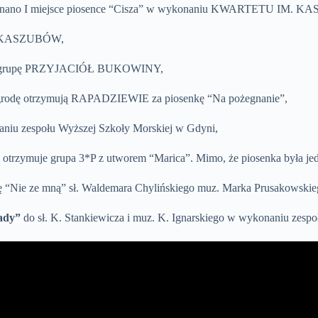
rzyznano I miejsce piosence “Cisza” w wykonaniu KWARTETU IM. 
TKI KASZUBÓW,
 przez grupę PRZYJACIÓŁ BUKOWINY,
j nagrodę otrzymują RAPADZIEWIE za piosenkę “Na pożegnanie”,
naniu zespołu Wyższej Szkoły Morskiej w Gdyni,
otrzymuje grupa 3*P z utworem “Marica”. Mimo, że piosenka była jedy
kę “Nie ze mną” sł. Waldemara Chylińskiego muz. Marka Prusakowski
ady”
do sł. K. Stankiewicza i muz. K. Ignarskiego w wykonaniu ze