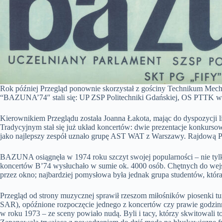
Rok później Przegląd ponownie skorzystał z gościny Technikum Mec
“BAZUNA’74″ stali się: UP ZSP Politechniki Gdańskiej, OS PTT
Kierownikiem Przeglądu została Joanna Łakota, mając do dyspozycji 
Tradycyjnym stał się już układ koncertów: dwie prezentacje konkurs
jako najlepszy zespół uznało grupę AST WAT z Warszawy. Rajdow
BAZUNA osiągnęła w 1974 roku szczyt swojej popularności – nie tylk
koncertów B’74 wysłuchało w sumie ok. 4000 osób. Chętnych do wejś
przez okno; najbardziej pomysłowa była jednak grupa studentów, która
Przegląd od strony muzycznej sprawił rzeszom miłośników piosenki tu
SAR), opóźnione rozpoczęcie jednego z koncertów czy prawie godzi
w roku 1973 – ze sceny powiało nudą. Byli i tacy, którzy skwitowali 