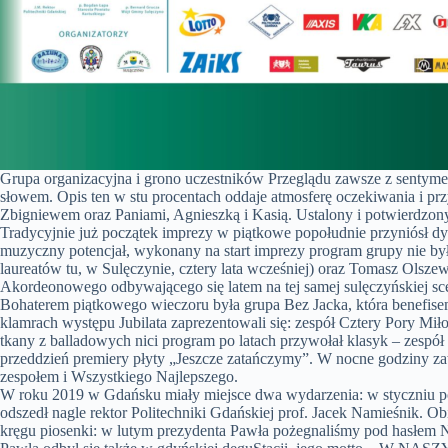
Grupa organizacyjna i grono uczestników Przeglądu zawsze z sentyme
słowem. Opis ten w stu procentach oddaje atmosferę oczekiwania i p
Zbigniewem oraz Paniami, Agnieszką i Kasią. Ustalony i potwierdzony 
Tradycyjnie już początek imprezy w piątkowe popołudnie przyniósł dyn
muzyczny potencjał, wykonany na start imprezy program grupy nie 
laureatów tu, w Sulęczynie, cztery lata wcześniej) oraz Tomasz Olsz
Akordeonowego odbywającego się latem na tej samej sulęczyńskiej scen
Bohaterem piątkowego wieczoru była grupa Bez Jacka, która benefisem
klamrach występu Jubilata zaprezentowali się: zespół Cztery Pory Mił
tkany z balladowych nici program po latach przywołał klasyk – zespó
przeddzień premiery płyty „Jeszcze zatańczymy”. W nocne godziny z
zespołem i Wszystkiego Najlepszego.
W roku 2019 w Gdańsku miały miejsce dwa wydarzenia: w styczniu pod
odszedł nagle rektor Politechniki Gdańskiej prof. Jacek Namieśnik. 
kręgu piosenki: w lutym prezydenta Pawła pożegnaliśmy pod has