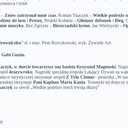
onawca i tytuł:
e –
Znów zatrzymał mnie czas
, Roman Tkaczyk –
Wielkie podróże n
dźmy do lasu
i
Proszę
, Projekt Kobieta –
Gliniany dzbanek
i
Bieg
, 
mnie muzyko
, Bez Zgrzytu –
Bieszczadzki hymn
, Jan Wietrzycki –
Op
drowniczku
” sł. i muz. Piotr Rzeczkowski, wyk. Żywioły Art.
 Gabi Gunia.
czyk, w duecie towarzyszy mu basista Krzysztof Magnuski
. Nagr
espół
4razywroku
. Nagrodę specjalną zespołu Latający Dywan za wą
matyce turystycznej otrzymuje zespół
Z Tylu Chmur
– piosenka „W na
morskiej otrzymuje
Pani Kapitan Marta Kania
. Tematyki tej dotyczy
kaczyk
za utwór „Wielkie podróże niech trwają dłużej”
ny