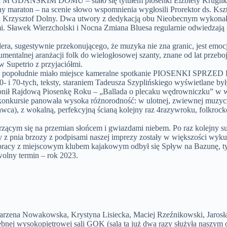
ZYM GDAŃSKIM DOMU – stało się tytułem piosenki Elżbiety Kruglik,
ny maraton – na scenie słowo wspomnienia wygłosili Prorektor ds. Ksz
. Krzysztof Dolny. Dwa utwory z dedykacją obu Nieobecnym wykona
Sławek Wierzcholski i Nocna Zmiana Bluesa regularnie odwiedzają sia
a, sugestywnie przekonującego, że muzyka nie zna granic, jest emocj
rumentalnej aranżacji folk do wielogłosowej szanty, znane od lat prze
w Supetrio z przyjaciółmi.
nie popołudnie miało miejsce kameralne spotkanie PIOSENKI SPRZED 
 i 70-tych, teksty, staraniem Tadeusza Szyplińskiego wyświetlane był
onił Rajdową Piosenkę Roku – „Ballada o plecaku wędrowniczku” w
konkursie panowała wysoka różnorodność: w ulotnej, zwiewnej muzyczn
wca), z wokalną, perfekcyjną ścianą kolejny raz 4razywroku, folkr
krzącym się na przemian słońcem i gwiazdami niebem. Po raz kolejny 
 pnia brzozy z podpisami naszej imprezy zostały w większości wykupi
łpracy z miejscowym klubem kajakowym odbył się Spływ na Bazunę, tym
wolny termin – rok 2023.
arzena Nowakowska, Krystyna Lisiecka, Maciej Rzeźnikowski, Jaros
niebnej wysokopiętrowej sali GOK (sala ta już dwa razy służyła 