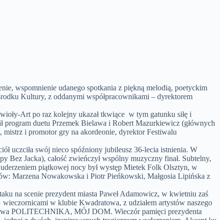
enie, wspomnienie udanego spotkania z piękną melodią, poetyckim
 Ośrodku Kultury, z oddanymi współpracownikami – dyrektorem
wioły-Art po raz kolejny ukazał tkwiące w tym gatunku siłę i
ił program duetu Przemek Bielawa i Robert Mazurkiewicz (głównych
mistrz i promotor gry na akordeonie, dyrektor Festiwalu
 uczciła swój nieco spóźniony jubileusz 36-lecia istnienia. W
upy Bez Jacka), całość zwieńczył wspólny muzyczny finał. Subtelny,
m uderzeniem piątkowej nocy był występ Mietek Folk Olsztyn, w
ków: Marzena Nowakowska i Piotr Pieńkowski, Małgosia Lipińska z
taku na scenie prezydent miasta Paweł Adamowicz, w kwietniu zaś
 PG wieczornicami w klubie Kwadratowa, z udziałem artystów naszego
y słowa POLITECHNIKA, MÓJ DOM. Wieczór pamięci prezydenta