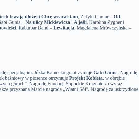
iech trwają dłużej
i
Chcę wracać tam
, Z Tylu Chmur –
Od
Gabi Gunia –
Na ulicy Mickiewicza
i
A jeśli
, Karolina Zygner i
owieści
, Rabarbar Band –
Lewitacja
, Magdalena Mrówczyńska –
odę specjalną im. Józka Kanieckiego otrzymuje
Gabi Guni
a. Nagrodę
tek baśniowy w piosence otrzymuje
Projekt Kobieta
, w obrębie
szych górach”. Nagrodę Fundacji Sopockie Korzenie za wyraz
 także przyznana Marcie nagroda „Wiatr i Sól”. Nagrodę za uskrzydlone