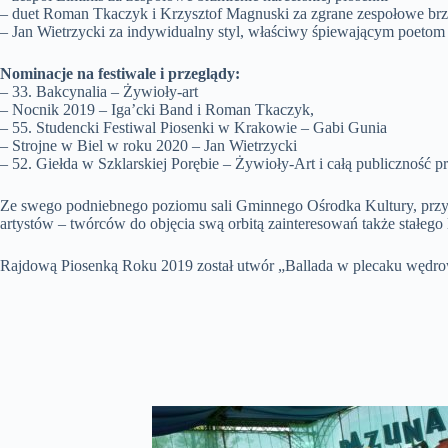
– duet Roman Tkaczyk i Krzysztof Magnuski za zgrane zespołowe brz
– Jan Wietrzycki za indywidualny styl, właściwy śpiewającym poetom
Nominacje na festiwale i przeglądy:
– 33. Bakcynalia – Żywioły-art
– Nocnik 2019 – Iga’cki Band i Roman Tkaczyk,
– 55. Studencki Festiwal Piosenki w Krakowie – Gabi Gunia
– Strojne w Biel w roku 2020 – Jan Wietrzycki
– 52. Giełda w Szklarskiej Porębie – Żywioły-Art i całą publicznoś
Ze swego podniebnego poziomu sali Gminnego Ośrodka Kultury, przy d
artystów – twórców do objęcia swą orbitą zainteresowań także stałego 
Rajdową Piosenką Roku 2019 został utwór „Ballada w plecaku wędrow