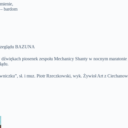
mienie,
 – bardom
ć przeglądu BAZUNA
źwiękach piosenek zespołu Mechanicy Shanty w nocnym maratonie jury
lądu.
niczku”, sł. i muz. Piotr Rzeczkowski, wyk. Żywioł Art z Ciechanow