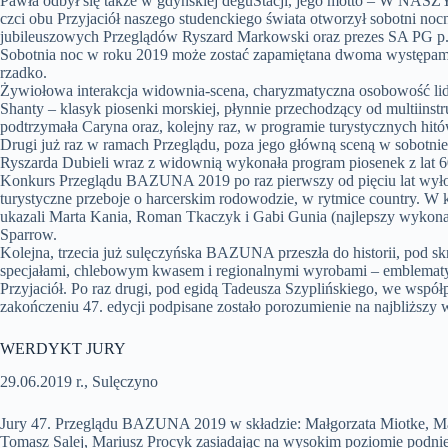
Pawła odbył się także w gdyńskiej deguStacji, jego motto – W NAS
czci obu Przyjaciół naszego studenckiego świata otworzył sobotni noc
jubileuszowych Przeglądów Ryszard Markowski oraz prezes SA PG p
Sobotnia noc w roku 2019 może zostać zapamiętana dwoma występami. 
rzadko.
Żywiołowa interakcja widownia-scena, charyzmatyczna osobowość lider
Shanty – klasyk piosenki morskiej, płynnie przechodzący od multiinst
podtrzymała Caryna oraz, kolejny raz, w programie turystycznych hitó
Drugi już raz w ramach Przeglądu, poza jego główną sceną w sobot
Ryszarda Dubieli wraz z widownią wykonała program piosenek z lat 60-
Konkurs Przeglądu BAZUNA 2019 po raz pierwszy od pięciu lat wył
turystyczne przeboje o harcerskim rodowodzie, w rytmice country. W 
ukazali Marta Kania, Roman Tkaczyk i Gabi Gunia (najlepszy wykona
Sparrow.
Kolejna, trzecia już sulęczyńska BAZUNA przeszła do historii, pod s
specjałami, chlebowym kwasem i regionalnymi wyrobami – emblematy z
Przyjaciół. Po raz drugi, pod egidą Tadeusza Szyplińskiego, we wspó
zakończeniu 47. edycji podpisane zostało porozumienie na najbliższy 
WERDYKT JURY
29.06.2019 r., Sulęczyno
Jury 47. Przeglądu BAZUNA 2019 w składzie: Małgorzata Miotke, M
Tomasz Salej, Mariusz Procyk zasiadając na wysokim poziomie pod