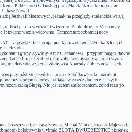
 jednej z dwóch inspirowanych tragicznym wydarzeniem. Akcent ku
tałcenia Politechniki Gdańskiej prof. Marek Dzida, koordynator
ł Łukasz Nowak.
tkę festiwali bluesowych, jednak na przeglądy studenckie witają
ą, radością – oto wyróżniki wieczoru. Punkt drugi to Mechanicy
boje śpiewane wraz z widownią. Temperaturę sobotniej nocy
LAT – zaprzyjaźniona grupa pod kierownictwem Wojtka Klocka i
y na ekranie.
 wykonaniu grupy Żywioły-Art z Ciechanowa, przypominająca dawne
ej tkance Projekt Kobieta, dojrzały, przemyślany autorski wyraz
ockowym uderzenie wykonał zdobywca Nagrody Publiczności, Jack
sukces przyniósł Sulęczyński Jarmark Sobótkowy z kulinarnymi
one przez organizatorów, trafiając w zaszczytne ręce naszych
 razem rzeką Słupią. Nie jest zatem zaskoczeniem, że od razu po
ław Tomaszewski, Łukasz Nowak, Michał Miotke, Łukasz Majewski,
naszym obradom) kolektywnie wybrało ZŁOTĄ DWUDZIESTKĘ piosenek-