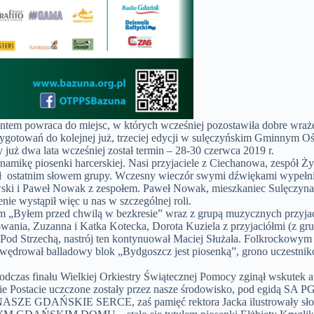
ntem powraca do miejsc, w których wcześniej pozostawiła dobre wraż
rzygotowań do kolejnej już, trzeciej edycji w sulęczyńskim Gminnym
już dwa lata wcześniej został termin – 28-30 czerwca 2019 r.
amikę piosenki harcerskiej. Nasi przyjaciele z Ciechanowa, zespół Ży
był ostatnim słowem grupy. Wczesny wieczór swymi dźwiękami wypełn
ewski i Paweł Nowak z zespołem. Paweł Nowak, mieszkaniec Sulęczyna, 
ie wystąpił więc u nas w szczególnej roli.
 „Byłem przed chwilą w bezkresie” wraz z grupą muzycznych przyjaciół
owania, Zuzanna i Katka Kotecka, Dorota Kuziela z przyjaciółmi (z gr
ł Pod Strzechą, nastrój ten kontynuował Maciej Służała. Folkrockowy
awędrował balladowy blok „Bydgoszcz jest piosenką”, grono uczestni
czas finału Wielkiej Orkiestry Świątecznej Pomocy zginął wskutek a
Obie Postacie uczczone zostały przez nasze środowisko, pod egidą SA
łem NASZE GDAŃSKIE SERCE, zaś pamięć rektora Jacka ilustrował