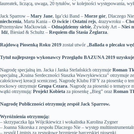
laureatek, liczącą, uwaga, 20 tytułów, w kolejności występowania, wyk
Jack Sparrow –
Mary Jane
, Iga’cki Band –
Morze gór
, Dlaczego Ni
niechcenia
, Marta Kania –
O świcie
i
Ostatni rejs
, 4razywroku –
Cho
Przemysław Maćkowiak –
Odnajdziemy siebie
, Żywioły Art –
Nieś 
Idź
, Biesiad & Schultz –
Requiem dla Stasia Żeglarza
.
Rajdową Piosenką Roku 2019
został utwór „
Ballada o plecaku wę
Tytuł najlepszego wykonawcy Przeglądu BAZUNA 2019 uzyskuje
Nagrodę specjalną im. Jacka i Janka Stefańskich otrzymuje
Roman Tka
specjalną „Kraina Serdeczności Staszka Wawrykiewicza” otrzymuje z
całościowej kreacji scenicznej. Nagrodę Klubu FIFY za piosenkę o te
rockowy otrzymuje
Grupa Cezara
. Nagrodę za piosenki o tematyce 
wątki otrzymują:
Projekt Kobieta
za piosenkę „Bieg” oraz
Roman T
Nagrodę Publiczności otrzymuję zespół Jack Sparrow.
Wyróżnienia otrzymują:
– skrzypaczka Iga Wójcikiewicz i wokalistka Karolina Zygner
– Joanna Sikorska z zespołu Dlaczego Nie – występ multiinstrumental
– zespół Liminis za zespołowe brzmienie harcerskiej piosenki