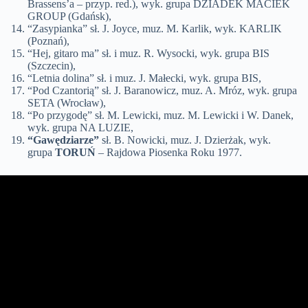
Brassens’a – przyp. red.), wyk. grupa DZIADEK MACIEK
GROUP (Gdańsk),
“Zasypianka” sł. J. Joyce, muz. M. Karlik, wyk. KARLIK
(Poznań),
“Hej, gitaro ma” sł. i muz. R. Wysocki, wyk. grupa BIS
(Szczecin),
“Letnia dolina” sł. i muz. J. Małecki, wyk. grupa BIS,
“Pod Czantorią” sł. J. Baranowicz, muz. A. Mróz, wyk. grupa
SETA (Wrocław),
“Po przygodę” sł. M. Lewicki, muz. M. Lewicki i W. Danek,
wyk. grupa NA LUZIE,
“Gawędziarze”
sł. B. Nowicki, muz. J. Dzierżak, wyk.
grupa
TORUŃ
– Rajdowa Piosenka Roku 1977.