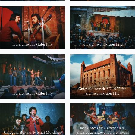
fot. archiwum klubu Fify
fot. archiwum klubu Fify
Gniewski zamek AD 1977 fot.
fot. archiwum klubu Fify
archiwum klubu Fify
Jacek Zwoźniak z zespołem,
Grzegorz Bukała, Michał Mołdawa
piwnice zamkowe fot. archiwum