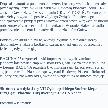
Dopisała natomiast publiczność – cztery koncerty wysłuchane zostały
przez łączną liczbę ok. 4000 widzów. Rajdową Piosenką Roku 1977
zostali “Gawędziarze” w wykonaniu GRUPY TORUŃ. W koncercie
niedzielnym wystąpili goście z byłego Związku Radzieckiego,
entuzjastycznie przyjęci przez widzów dzierżących w rękach “Kurierki
pobazunowe” z piosenkami – laureatkami. W poniedziałek nastąpiło
powtórzenie koncertu laureatów dla mieszkańców Gniewu.
Poziom konkursu nie był najwyższy. Wynikało to z dużej liczby
debiutantów a także z krótkiego czasu, jaki upłynął od poprzedniej,
jesiennej edycji Przeglądu.
BAZUNA’77 rozpoczęła cykl imprez zamkowych, zamknęła
jednocześnie pewien etap w historii Przeglądu. Po znianie terminu na
wiosenny BAZUNA przestała być imprezą zamykającą sezon stając
się jedną z wielu. Na dobrą sprawę tytuł Rajdowej Piosenki Roku od
tej pory przyznawany był głównie ze względu na bazunową tradycję.
Skrócony werdykt Jury VII Ogólnopolskiego Studenckiego
Przeglądu Piosenki Turystycznej “BAZUNA ’77″.
Piosenki – laureatki: