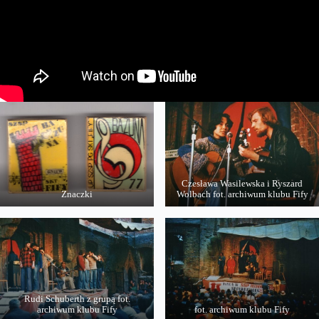
Czesława Wasilewska i Ryszard
Znaczki
Wolbach fot. archiwum klubu Fify
Rudi Schuberth z grupą fot.
archiwum klubu Fify
fot. archiwum klubu Fify