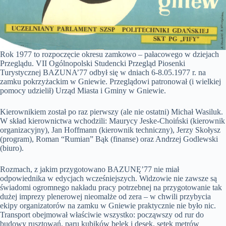
Rok 1977 to rozpoczęcie okresu zamkowo – pałacowego w dziejach
Przeglądu. VII Ogólnopolski Studencki Przegląd Piosenki
Turystycznej BAZUNA’77 odbył się w dniach 6-8.05.1977 r. na
zamku pokrzyżackim w Gniewie. Przeglądowi patronował (i wielkiej
pomocy udzielił) Urząd Miasta i Gminy w Gniewie.
Kierownikiem został po raz pierwszy (ale nie ostatni) Michał Wasiluk.
W skład kierownictwa wchodzili: Maurycy Jeske-Choiński (kierownik
organizacyjny), Jan Hoffmann (kierownik techniczny), Jerzy Skołysz
(program), Roman “Rumian” Bąk (finanse) oraz Andrzej Godlewski
(biuro).
Rozmach, z jakim przygotowano BAZUNĘ’77 nie miał
odpowiednika w edycjach wcześniejszych. Widzowie nie zawsze są
świadomi ogromnego nakładu pracy potrzebnej na przygotowanie tak
dużej imprezy plenerowej nieomalże od zera – w chwili przybycia
ekipy organizatorów na zamku w Gniewie praktycznie nie było nic.
Transport obejmował właściwie wszystko: począwszy od rur do
budowy rusztowań, paru kubików belek i desek, setek metrów