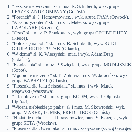
“Jeszcze nie wracam” sł. i muz. R. Schuberth, wyk. grupa
LESZEK AND COMPANY (Gdańsk),
“Poranek” sł. J. Harasymowicz, , wyk. grupa FAYA (Otwock),
“A za horyzontem” sł. i muz. J. Małecki, wyk. grupa
LABOLARE (Szczecin),
“Czas” sł. i muz. P. Frankowicz, wyk. grupa GRUBE DUDY
(Kielce),
“Połóż się na polu” sł. i muz. R. Schuberth, wyk. RUDI I
GRUPA RETRO 3*TAK (Gdańsk),
“W domu” sł. K. Wierzyński, muz. i wyk. Adam Drąg
(Gdańsk),
“Koniec lata” sł. i muz. P. Święcicki, wyk. grupa MODLISZEK
(Sopot),
“Zgubione marzenia” sł. E. Żołnierz, muz. W. Jarociński, wyk.
grupa BABSZTYL (Gdańsk),
“Piosenka dla Jana Sebastiana” sł., muz. i wyk. Marek
Majewski (Warszawa),
“Jak dobrze mi” sł. i muz. grupa BOOM, wyk. J. Olpiński i J.
Lipiński,
“Wiosna niebieskiego ptaka” sł. i muz. M. Skowroński, wyk.
grupa MAREK, TOMEK, FRED I TEOŚ (Gdańsk),
“Niziutkie niebo” sł. J. Harasymowicz, muz. S. Korzępa, wyk.
grupa SETA (Wrocław),
“Piosenka dla Owerniaka” sł. i muz. zasłyszane (sł. wg Georges