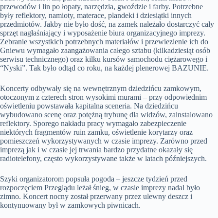
przewodów i lin po łopaty, narzędzia, gwoździe i farby. Potrzebne
były reflektory, namioty, materace, plandeki i dziesiątki innych
przedmiotów. Jakby nie było dość, na zamek należało dostarczyć cały
sprzęt nagłaśniający i wyposażenie biura organizacyjnego imprezy.
Zebranie wszystkich potrzebnych materiałów i przewiezienie ich do
Gniewu wymagało zaangażowania całego sztabu (kilkadziesiąt osób
serwisu technicznego) oraz kilku kursów samochodu ciężarowego i
“Nyski”. Tak było odtąd co roku, na każdej plenerowej BAZUNIE.
Koncerty odbywały się na wewnętrznym dziedzińcu zamkowym,
otoczonym z czterech stron wysokimi murami – przy odpowiednim
oświetleniu powstawała kapitalna sceneria. Na dziedzińcu
wybudowano scenę oraz potężną trybunę dla widzów, zainstalowano
reflektory. Sporego nakładu pracy wymagało zabezpieczenie
niektórych fragmentów ruin zamku, oświetlenie korytarzy oraz
pomieszczeń wykorzystywanych w czasie imprezy. Zarówno przed
imprezą jak i w czasie jej trwania bardzo przydatne okazały się
radiotelefony, często wykorzystywane także w latach późniejszych.
Szyki organizatorom popsuła pogoda – jeszcze tydzień przed
rozpoczęciem Przeglądu leżał śnieg, w czasie imprezy nadal było
zimno. Koncert nocny został przerwany przez ulewny deszcz i
kontynuowany był w zamkowych piwnicach.