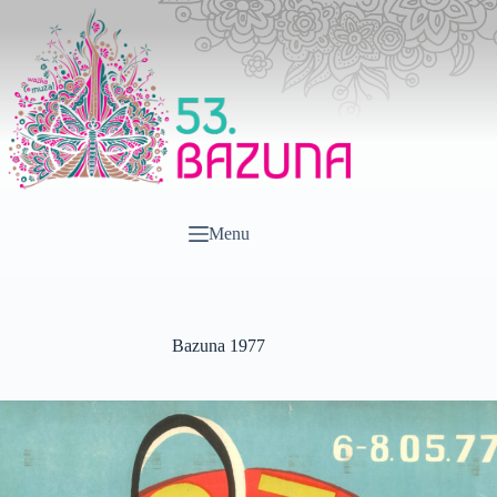
Przejdź
do
treści
Menu
Bazuna 1977