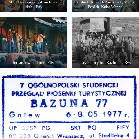
i Michł Jaczewski fot. archiwum
klubu Fify Jacek Zwoźniak, Marek
klubu Fify
Ferdek, Kuba Wenzel
fot. archiwum klubu Fify
Uczestnicy fot. Kazimierz Ryś