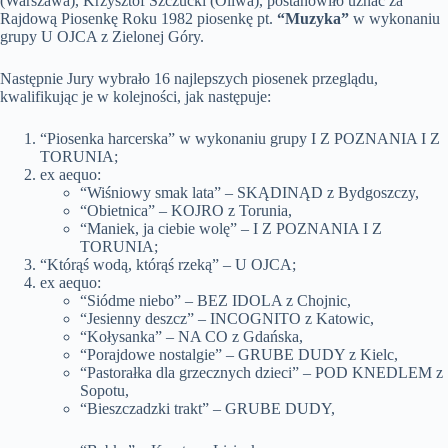
(Warszawa), Krzysztof Szczucki (Oliwa), postanowiło uznać za
Rajdową Piosenkę Roku 1982 piosenkę pt.
“Muzyka”
w wykonaniu
grupy U OJCA z Zielonej Góry.
Następnie Jury wybrało 16 najlepszych piosenek przeglądu,
kwalifikując je w kolejności, jak następuje:
“Piosenka harcerska” w wykonaniu grupy I Z POZNANIA I Z
TORUNIA;
ex aequo:
“Wiśniowy smak lata” – SKĄDINĄD z Bydgoszczy,
“Obietnica” – KOJRO z Torunia,
“Maniek, ja ciebie wolę” – I Z POZNANIA I Z
TORUNIA;
“Którąś wodą, którąś rzeką” – U OJCA;
ex aequo:
“Siódme niebo” – BEZ IDOLA z Chojnic,
“Jesienny deszcz” – INCOGNITO z Katowic,
“Kołysanka” – NA CO z Gdańska,
“Porajdowe nostalgie” – GRUBE DUDY z Kielc,
“Pastorałka dla grzecznych dzieci” – POD KNEDLEM z
Sopotu,
“Bieszczadzki trakt” – GRUBE DUDY,