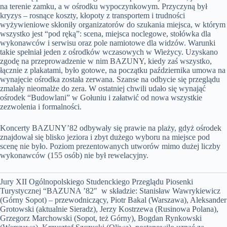
na terenie zamku, a w ośrodku wypoczynkowym. Przyczyną był
kryzys – rosnące koszty, kłopoty z transportem i trudności
wyżywieniowe skłoniły organizatorów do szukania miejsca, w którym
wszystko jest “pod ręką”: scena, miejsca noclegowe, stołówka dla
wykonawców i serwisu oraz pole namiotowe dla widzów. Warunki
takie spełniał jeden z ośrodków wczasowych w Wieżycy. Uzyskano
zgodę na przeprowadzenie w nim BAZUNY, kiedy zaś wszystko,
łącznie z plakatami, było gotowe, na początku października umowa na
wynajęcie ośrodka została zerwana. Szanse na odbycie się przeglądu
zmalały nieomalże do zera. W ostatniej chwili udało się wynająć
ośrodek “Budowlani” w Gołuniu i załatwić od nowa wszystkie
zezwolenia i formalności.
Koncerty BAZUNY’82 odbywały się prawie na plaży, gdyż ośrodek
znajdował się blisko jeziora i zbyt dużego wyboru na miejsce pod
scenę nie było. Poziom prezentowanych utworów mimo dużej liczby
wykonawców (155 osób) nie był rewelacyjny.
Jury XII Ogólnopolskiego Studenckiego Przeglądu Piosenki
Turystycznej “BAZUNA ’82″ w składzie: Stanisław Wawrykiewicz
(Górny Sopot) – przewodniczący, Piotr Bakal (Warszawa), Aleksander
Grotowski (aktualnie Sieradz), Jerzy Kostrzewa (Rusinowa Polana),
Grzegorz Marchowski (Sopot, też Górny), Bogdan Rynkowski