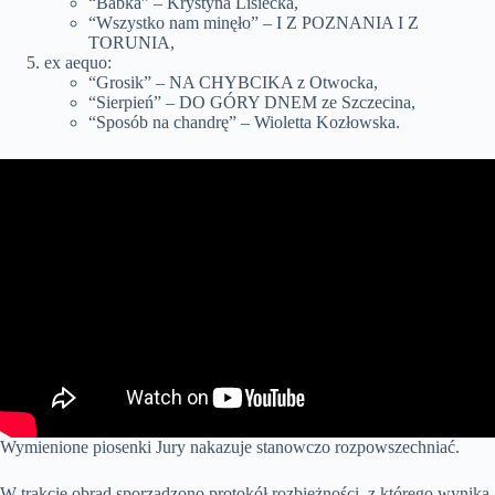
“Babka” – Krystyna Lisiecka,
“Wszystko nam minęło” – I Z POZNANIA I Z
TORUNIA,
ex aequo:
“Grosik” – NA CHYBCIKA z Otwocka,
“Sierpień” – DO GÓRY DNEM ze Szczecina,
“Sposób na chandrę” – Wioletta Kozłowska.
Wymienione piosenki Jury nakazuje stanowczo rozpowszechniać.
W trakcie obrad sporządzono protokół rozbieżności, z którego wynika,