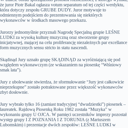
że juror Piotr Bakal ogłasza votum separatum od tej części werdyktu,
która dotyczy zespołu GRUBE DUDY. Juror motywuje to
odmiennym podejściem do prezentowania się niektórych
wykonawców w środkach masowego przekazu.
Jurorzy jednomyślnie przyznali Nagrodę Specjalną grupie LEŚNE
LUDKI za wysoką kulturę muzyczną oraz stworzenie grupy
inicjatywnej, mającej na celu proliferancję niezależnych par excellance
form muzycznych sensu stricto in statu nascendi.
Skądinąd Jury uznało grupę SKĄDINĄD za wyróżniającą się pod
względem wykonawczym (ze wskazaniem na piosenkę “Wiśniowy
smak lata”).
Jury z ubolewanie stwierdza, że sformułowanie “Jury jest całkowicie
nieprzekupne” zostało potraktowane przez większość wykonawców
zbyt dosłownie.
Jury wybrało tylko 16 (zamiast tradycyjnej “dwudziestki”) piosenek –
laureatek. Rajdową Piosenką Roku 1982 została “Muzyka” w
wykonaniu grupy U OJCA. W pamięci uczestników imprezy pozostał
występ grupy I Z POZNANIA I Z TORUNIA (z Mariuszem
Lubomskim) i prezentacje dwóch zespołów: LEŚNE LUDKI w