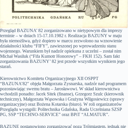
Przegląd BAZUNA’ 82 zorganizowano w nietypowym dla imprezy
terminie – w dniach 15-17.10.1982 r. Realizacja BAZUNY w maju
była niemożliwa, gdyż dopiero w marcu zezwolono na wznowienie
działalności klubu “FIFY”, zawieszonej po wprowadzeniu stanu
wojennego. Warunkiem był nadzór opiekuna z uczelni – został nim
Michał Wasiluk (“Fifa Kumotr Honorowy” – FKH 152). Sam fakt
zorganizowania BAZUNY’ 82 jest przede wszystkim wynikiem jego
starań.
Kierownictwo Komitetu Organizacyjnego XII OSPPT
“BAZUNA’82″ objęła Małgorzata Zysnarska, nadzór nad programem
pozostawiając swemu bratu – Jarosławowi. W skład kierownictwa
wchodzili ponadto: Jacek Sitek (finanse), Grzegorz Szulc (kierownik
techniczny), Małgorzata Wąsowska i Grażyna Wilgosiewicz (sprawy
organizacyjne) oraz Bożena Kotarska (biuro). W roli organizatorów
Przeglądu wystąpili: Politechnika Gdańska, Rada Uczelniana SZSP
PG, SSP “TECHNO-SERVICE” oraz BPiT “ALMATUR”.
BAZUNĘ postanowiono zorganizować poza Trójmiastem, jednak nie