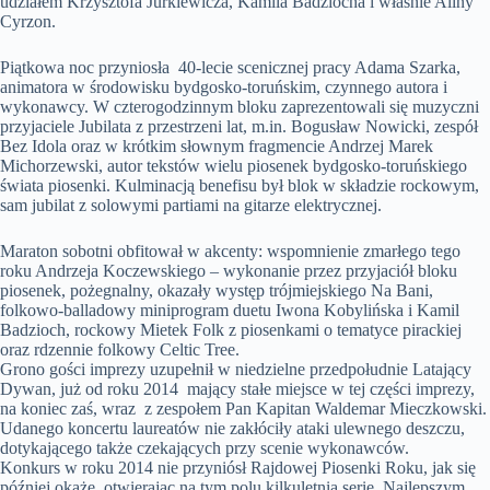
udziałem Krzysztofa Jurkiewicza, Kamila Badziocha i właśnie Aliny
Cyrzon.
Piątkowa noc przyniosła 40-lecie scenicznej pracy Adama Szarka,
animatora w środowisku bydgosko-toruńskim, czynnego autora i
wykonawcy. W czterogodzinnym bloku zaprezentowali się muzyczni
przyjaciele Jubilata z przestrzeni lat, m.in. Bogusław Nowicki, zespół
Bez Idola oraz w krótkim słownym fragmencie Andrzej Marek
Michorzewski, autor tekstów wielu piosenek bydgosko-toruńskiego
świata piosenki. Kulminacją benefisu był blok w składzie rockowym,
sam jubilat z solowymi partiami na gitarze elektrycznej.
Maraton sobotni obfitował w akcenty: wspomnienie zmarłego tego
roku Andrzeja Koczewskiego – wykonanie przez przyjaciół bloku
piosenek, pożegnalny, okazały występ trójmiejskiego Na Bani,
folkowo-balladowy miniprogram duetu Iwona Kobylińska i Kamil
Badzioch, rockowy Mietek Folk z piosenkami o tematyce pirackiej
oraz rdzennie folkowy Celtic Tree.
Grono gości imprezy uzupełnił w niedzielne przedpołudnie Latający
Dywan, już od roku 2014 mający stałe miejsce w tej części imprezy,
na koniec zaś, wraz z zespołem Pan Kapitan Waldemar Mieczkowski.
Udanego koncertu laureatów nie zakłóciły ataki ulewnego deszczu,
dotykającego także czekających przy scenie wykonawców.
Konkurs w roku 2014 nie przyniósł Rajdowej Piosenki Roku, jak się
później okaże, otwierając na tym polu kilkuletnią serię. Najlepszym