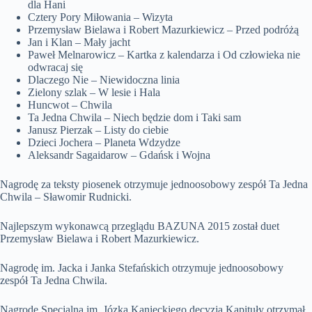
dla Hani
Cztery Pory Miłowania – Wizyta
Przemysław Bielawa i Robert Mazurkiewicz – Przed podróżą
Jan i Klan – Mały jacht
Paweł Melnarowicz – Kartka z kalendarza i Od człowieka nie
odwracaj się
Dlaczego Nie – Niewidoczna linia
Zielony szlak – W lesie i Hala
Huncwot – Chwila
Ta Jedna Chwila – Niech będzie dom i Taki sam
Janusz Pierzak – Listy do ciebie
Dzieci Jochera – Planeta Wdzydze
Aleksandr Sagaidarow – Gdańsk i Wojna
Nagrodę za teksty piosenek otrzymuje jednoosobowy zespół Ta Jedna
Chwila – Sławomir Rudnicki.
Najlepszym wykonawcą przeglądu BAZUNA 2015 został duet
Przemysław Bielawa i Robert Mazurkiewicz.
Nagrodę im. Jacka i Janka Stefańskich otrzymuje jednoosobowy
zespół Ta Jedna Chwila.
Nagrodę Specjalną im. Józka Kanieckiego decyzją Kapituły otrzymał