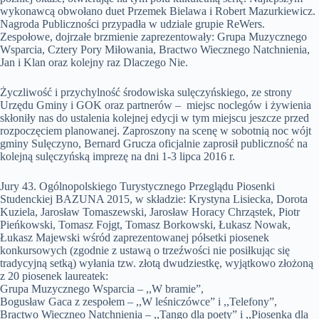
wykonawcą obwołano duet Przemek Bielawa i Robert Mazurkiewicz.
Nagroda Publiczności przypadła w udziale grupie ReWers.
Zespołowe, dojrzałe brzmienie zaprezentowały: Grupa Muzycznego
Wsparcia, Cztery Pory Miłowania, Bractwo Wiecznego Natchnienia,
Jan i Klan oraz kolejny raz Dlaczego Nie.
Życzliwość i przychylność środowiska sulęczyńskiego, ze strony
Urzędu Gminy i GOK oraz partnerów – miejsc noclegów i żywienia
skłoniły nas do ustalenia kolejnej edycji w tym miejscu jeszcze przed
rozpoczęciem planowanej. Zaproszony na scenę w sobotnią noc wójt
gminy Sulęczyno, Bernard Grucza oficjalnie zaprosił publiczność na
kolejną sulęczyńską imprezę na dni 1-3 lipca 2016 r.
Jury 43. Ogólnopolskiego Turystycznego Przeglądu Piosenki
Studenckiej BAZUNA 2015, w składzie: Krystyna Lisiecka, Dorota
Kuziela, Jarosław Tomaszewski, Jarosław Horacy Chrząstek, Piotr
Pieńkowski, Tomasz Fojgt, Tomasz Borkowski, Łukasz Nowak,
Łukasz Majewski wśród zaprezentowanej półsetki piosenek
konkursowych (zgodnie z ustawą o trzeźwości nie posiłkując się
tradycyjną setką) wyłania tzw. złotą dwudziestkę, wyjątkowo złożoną
z 20 piosenek laureatek:
Grupa Muzycznego Wsparcia – ,,W bramie”,
Bogusław Gaca z zespołem – ,,W leśniczówce” i ,,Telefony”,
Bractwo Wieczneo Natchnienia – ,,Tango dla poety” i ,,Piosenka dla