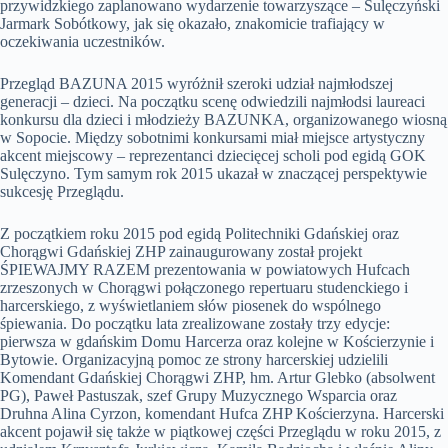
przywidzkiego zaplanowano wydarzenie towarzyszące – Sulęczyński
Jarmark Sobótkowy, jak się okazało, znakomicie trafiający w
oczekiwania uczestników.
Przegląd BAZUNA 2015 wyróżnił szeroki udział najmłodszej
generacji – dzieci. Na początku scenę odwiedzili najmłodsi laureaci
konkursu dla dzieci i młodzieży BAZUNKA, organizowanego wiosną
w Sopocie. Między sobotnimi konkursami miał miejsce artystyczny
akcent miejscowy – reprezentanci dziecięcej scholi pod egidą GOK
Sulęczyno. Tym samym rok 2015 ukazał w znaczącej perspektywie
sukcesję Przeglądu.
Z początkiem roku 2015 pod egidą Politechniki Gdańskiej oraz
Chorągwi Gdańskiej ZHP zainaugurowany został projekt
ŚPIEWAJMY RAZEM prezentowania w powiatowych Hufcach
zrzeszonych w Chorągwi połączonego repertuaru studenckiego i
harcerskiego, z wyświetlaniem słów piosenek do wspólnego
śpiewania. Do początku lata zrealizowane zostały trzy edycje:
pierwsza w gdańskim Domu Harcerza oraz kolejne w Kościerzynie i
Bytowie. Organizacyjną pomoc ze strony harcerskiej udzielili
Komendant Gdańskiej Chorągwi ZHP, hm. Artur Glebko (absolwent
PG), Paweł Pastuszak, szef Grupy Muzycznego Wsparcia oraz
Druhna Alina Cyrzon, komendant Hufca ZHP Kościerzyna. Harcerski
akcent pojawił się także w piątkowej części Przeglądu w roku 2015, z