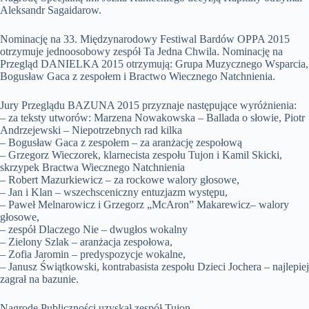
Aleksandr Sagaidarow.
Nominację na 33. Międzynarodowy Festiwal Bardów OPPA 2015
otrzymuje jednoosobowy zespół Ta Jedna Chwila. Nominację na
Przegląd DANIELKA 2015 otrzymują: Grupa Muzycznego Wsparcia,
Bogusław Gaca z zespołem i Bractwo Wiecznego Natchnienia.
Jury Przeglądu BAZUNA 2015 przyznaje następujące wyróżnienia:
– za teksty utworów: Marzena Nowakowska – Ballada o słowie, Piotr
Andrzejewski – Niepotrzebnych rad kilka
– Bogusław Gaca z zespołem – za aranżację zespołową
– Grzegorz Wieczorek, klarnecista zespołu Tujon i Kamil Skicki,
skrzypek Bractwa Wiecznego Natchnienia
– Robert Mazurkiewicz – za rockowe walory głosowe,
– Jan i Klan – wszechsceniczny entuzjazm występu,
– Paweł Melnarowicz i Grzegorz „McAron” Makarewicz– walory
głosowe,
– zespół Dlaczego Nie – dwugłos wokalny
– Zielony Szlak – aranżacja zespołowa,
– Zofia Jaromin – predyspozycje wokalne,
– Janusz Świątkowski, kontrabasista zespołu Dzieci Jochera – najlepiej
zagrał na bazunie.
Nagrodę Publiczności uzyskał zespół Tujon.