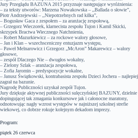
Jury Przeglądu BAZUNA 2015 przyznaje następujące wyróżnienia:
– za teksty utworów: Marzena Nowakowska – ,,Ballada o słowie”,
Piotr Andrzejewski – ,,Niepotrzebnych rad kilka”,
– Bogusław Gaca z zespołem – za aranżację zespołową,
– Grzegorz Wieczorek, klarnecista zespołu Tujon i Kamil Skicki,
skrzypek Bractwa Wiecznego Natchnienia,
– Robert Mazurkiewicz – za rockowe walory głosowe,
– Jan i Klan – wszechsceniczny entuzjazm występu,
– Paweł Melnarowicz i Grzegorz „McAron” Makarewicz – walory
głosowe,
– zespół Dlaczego Nie – dwugłos wokalny,
– Zielony Szlak – aranżacja zespołowa,
– Zofia Jaromin – predyspozycje wokalne,
– Janusz Świątkowski, kontrabasista zespołu Dzieci Jochera – najlepiej
zagrał na bazunie.
Nagrodę Publiczności uzyskał zespół Tujon.
Jury dziękuje aktywnej publiczności sulęczyńskiej BAZUNY, dzielnie
dopingującej tak zmagania konkursowe jak i całonocne maratony,
odnotowując nagły wzrost występów w najniższej szkolnej strefie
wiekowej, co dobrze rokuje kolejnym dekadom imprezy.
Program:
piątek 26 czerwca