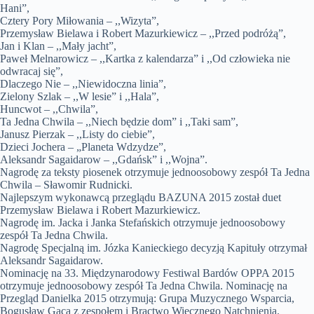
Hani”,
Cztery Pory Miłowania – ,,Wizyta”,
Przemysław Bielawa i Robert Mazurkiewicz – ,,Przed podróżą”,
Jan i Klan – ,,Mały jacht”,
Paweł Melnarowicz – ,,Kartka z kalendarza” i ,,Od człowieka nie
odwracaj się”,
Dlaczego Nie – ,,Niewidoczna linia”,
Zielony Szlak – ,,W lesie” i ,,Hala”,
Huncwot – ,,Chwila”,
Ta Jedna Chwila – ,,Niech będzie dom” i ,,Taki sam”,
Janusz Pierzak – ,,Listy do ciebie”,
Dzieci Jochera – „Planeta Wdzydze”,
Aleksandr Sagaidarow – ,,Gdańsk” i ,,Wojna”.
Nagrodę za teksty piosenek otrzymuje jednoosobowy zespół Ta Jedna
Chwila – Sławomir Rudnicki.
Najlepszym wykonawcą przeglądu BAZUNA 2015 został duet
Przemysław Bielawa i Robert Mazurkiewicz.
Nagrodę im. Jacka i Janka Stefańskich otrzymuje jednoosobowy
zespół Ta Jedna Chwila.
Nagrodę Specjalną im. Józka Kanieckiego decyzją Kapituły otrzymał
Aleksandr Sagaidarow.
Nominację na 33. Międzynarodowy Festiwal Bardów OPPA 2015
otrzymuje jednoosobowy zespół Ta Jedna Chwila. Nominację na
Przegląd Danielka 2015 otrzymują: Grupa Muzycznego Wsparcia,
Bogusław Gaca z zespołem i Bractwo Wiecznego Natchnienia.