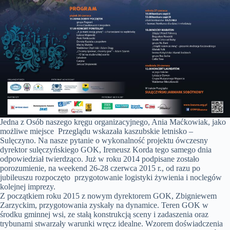
Jedna z Osób naszego kręgu organizacyjnego, Ania Maćkowiak, jako
możliwe miejsce Przeglądu wskazała kaszubskie letnisko –
Sulęczyno. Na nasze pytanie o wykonalność projektu ówczesny
dyrektor sulęczyńskiego GOK, Ireneusz Korda tego samego dnia
odpowiedział twierdząco. Już w roku 2014 podpisane zostało
porozumienie, na weekend 26-28 czerwca 2015 r., od razu po
jubileuszu rozpoczęto przygotowanie logistyki żywienia i noclegów
kolejnej imprezy.
Z początkiem roku 2015 z nowym dyrektorem GOK, Zbigniewem
Zarzyckim, przygotowania zyskały na dynamice. Teren GOK w
środku gminnej wsi, ze stałą konstrukcją sceny i zadaszenia oraz
trybunami stwarzały warunki wręcz idealne. Wzorem doświadczenia