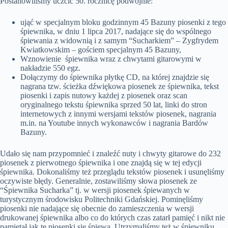
Postanowiliśmy uczcić 50. rocznicę podwójnie:
ująć w specjalnym bloku godzinnym 45 Bazuny piosenki z tego
śpiewnika, w dniu 1 lipca 2017, nadające się do wspólnego
śpiewania z widownią i z samym “Sucharkiem” – Zygfrydem
Kwiatkowskim – gościem specjalnym 45 Bazuny,
Wznowienie śpiewnika wraz z chwytami gitarowymi w
nakładzie 550 egz.
Dołączymy do śpiewnika płytkę CD, na której znajdzie się
nagrana tzw. ścieżka dźwiękowa piosenek ze śpiewnika, tekst
piosenki i zapis nutowy każdej z piosenek oraz scan
oryginalnego tekstu śpiewnika sprzed 50 lat, linki do stron
internetowych z innymi wersjami tekstów piosenek, nagrania
m.in. na Youtube innych wykonawców i nagrania Bardów
Bazuny.
Udało się nam przypomnieć i znaleźć nuty i chwyty gitarowe do 232
piosenek z pierwotnego śpiewnika i one znajdą się w tej edycji
śpiewnika. Dokonaliśmy też przeglądu tekstów piosenek i usunęliśmy
oczywiste błędy. Generalnie, zostawiliśmy słowa piosenek ze
“Śpiewnika Sucharka” tj. w wersji piosenek śpiewanych w
turystycznym środowisku Politechniki Gdańskiej. Pominęliśmy
piosenki nie nadające się obecnie do zamieszczenia w wersji
drukowanej śpiewnika albo co do których czas zatarł pamięć i nikt nie
pamiętał jak te piosenki się śpiewa. Utrzymaliśmy też w śpiewniku