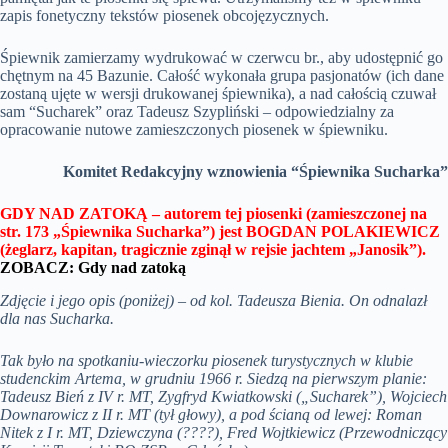
zapis fonetyczny tekstów piosenek obcojęzycznych.
Śpiewnik zamierzamy wydrukować w czerwcu br., aby udostępnić go
chętnym na 45 Bazunie. Całość wykonała grupa pasjonatów (ich dane
zostaną ujęte w wersji drukowanej śpiewnika), a nad całością czuwał
sam “Sucharek” oraz Tadeusz Szypliński – odpowiedzialny za
opracowanie nutowe zamieszczonych piosenek w śpiewniku.
Komitet Redakcyjny wznowienia “Śpiewnika Sucharka”
GDY NAD ZATOKĄ – autorem tej piosenki (zamieszczonej na
str. 173 „Śpiewnika Sucharka”) jest BOGDAN POLAKIEWICZ
(żeglarz, kapitan, tragicznie zginął w rejsie jachtem „Janosik”).
ZOBACZ:
Gdy nad zatoką
Zdjęcie i jego opis (poniżej) – od kol. Tadeusza Bienia. On odnalazł
dla nas Sucharka.
Tak było na spotkaniu-wieczorku piosenek turystycznych w klubie
studenckim Artema, w grudniu 1966 r. Siedzą na pierwszym planie:
Tadeusz Bień z IV r. MT, Zygfryd Kwiatkowski („Sucharek”), Wojciech
Downarowicz z II r. MT (tył głowy), a pod ścianą od lewej: Roman
Nitek z I r. MT, Dziewczyna (????), Fred Wojtkiewicz (Przewodniczący