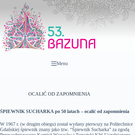
Przejdź
do
treści
Menu
OCALIĆ OD ZAPOMNIENIA
ŚPIEWNIK SUCHARKA po 50 latach – ocalić od zapomnienia
W 1967 r. (w drugim obiegu) został wydany pierwszy na Politechnice
Gd
ańskiej śpiewnik znany jako tzw. “Śpiewnik Sucharka” za zgodą
Przewodniczącego Komisji Wczasów i Turystyki KW Uczelnianego