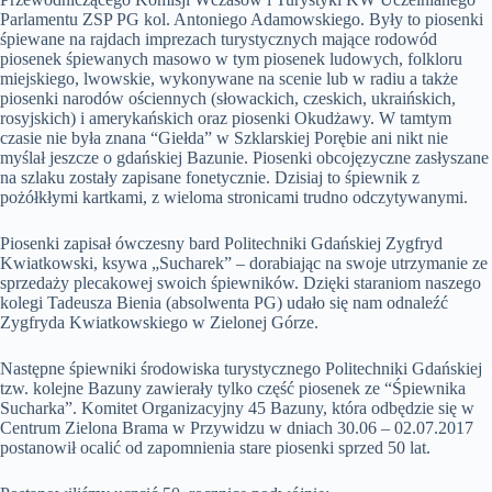
Parlamentu ZSP PG kol. Antoniego Adamowskiego. Były to piosenki
śpiewane na rajdach imprezach turystycznych mające rodowód
piosenek śpiewanych masowo w tym piosenek ludowych, folkloru
miejskiego, lwowskie, wykonywane na scenie lub w radiu a także
piosenki narodów ościennych (słowackich, czeskich, ukraińskich,
rosyjskich) i amerykańskich oraz piosenki Okudżawy. W tamtym
czasie nie była znana “Giełda” w Szklarskiej Porębie ani nikt nie
myślał jeszcze o gdańskiej Bazunie. Piosenki obcojęzyczne zasłyszane
na szlaku zostały zapisane fonetycznie. Dzisiaj to śpiewnik z
pożółkłymi kartkami, z wieloma stronicami trudno odczytywanymi.
Piosenki zapisał ówczesny bard Politechniki Gdańskiej Zygfryd
Kwiatkowski, ksywa „Sucharek” – dorabiając na swoje utrzymanie ze
sprzedaży plecakowej swoich śpiewników. Dzięki staraniom naszego
kolegi Tadeusza Bienia (absolwenta PG) udało się nam odnaleźć
Zygfryda Kwiatkowskiego w Zielonej Górze.
Następne śpiewniki środowiska turystycznego Politechniki Gdańskiej
tzw. kolejne Bazuny zawierały tylko część piosenek ze “Śpiewnika
Sucharka”. Komitet Organizacyjny 45 Bazuny, która odbędzie się w
Centrum Zielona Brama w Przywidzu w dniach 30.06 – 02.07.2017
postanowił ocalić od zapomnienia stare piosenki sprzed 50 lat.