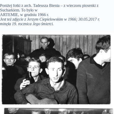
Poniżej fotki z arch. Tadeusza Bienia – z wieczoru piosenki z
Sucharkiem. To było w
ARTEMIE, w grudniu 1966 r.
Jest też zdjęcie z Jerzym Ciepielowskim w 1966; 30.05.2017 r.
minęła 19. rocznica Jego śmierci.