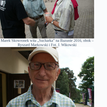
Marek Skowronek wita „Sucharka” na Bazunie 2016, obok –
Ryszard Markowski i Fot. J. Wikowski