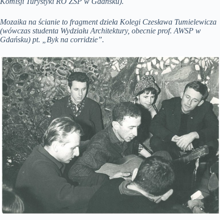
Komisji Turystyki RO ZSP w Gdańsku).
Mozaika na ścianie to fragment dzieła Kolegi Czesława Tumielewicza
(wówczas studenta Wydziału Architektury, obecnie prof. AWSP w
Gdańsku) pt. „Byk na corridzie”.